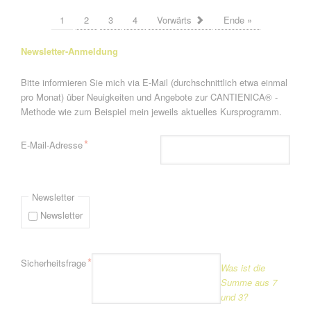
1
2
3
4
Vorwärts
Ende »
Newsletter-Anmeldung
Bitte informieren Sie mich via E-Mail (durchschnittlich etwa einmal
pro Monat) über Neuigkeiten und Angebote zur CANTIENICA® -
Methode wie zum Beispiel mein jeweils aktuelles Kursprogramm.
Pflichtfeld
*
E-Mail-Adresse
Newsletter
Newsletter
Pflichtfeld
*
Sicherheitsfrage
Was ist die
Summe aus 7
und 3?