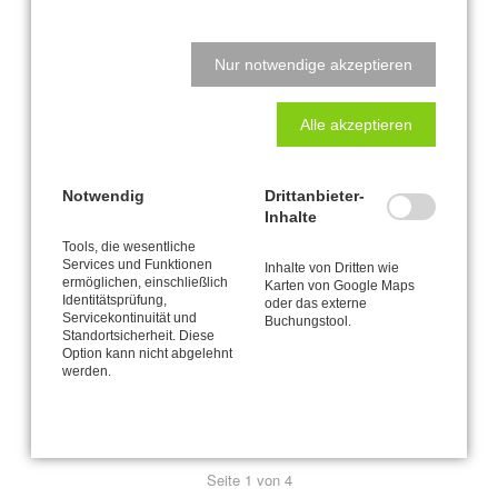
Klausnerstraße 26
41564 Kaarst
Nur notwendige akzeptieren
Studio-Adresse in Kaarst:
Alle akzeptieren
Alte Heerstraße 61
41564 Kaarst
Notwendig
Drittanbieter-
Natalys Blog
Inhalte
Tools, die wesentliche
Services und Funktionen
Inhalte von Dritten wie
Hauptsache bewegen? Hauptsache essen? Beides Quatsch!
ermöglichen, einschließlich
Karten von Google Maps
Identitätsprüfung,
oder das externe
Servicekontinuität und
Buchungstool.
Schreibtisch-Arbeit? Kann toll sein für den Körper!
Standortsicherheit. Diese
Option kann nicht abgelehnt
Veränderung braucht Klarheit - lass uns sprechen!
werden.
Rolf trägt Flieder
Seite 1 von 4