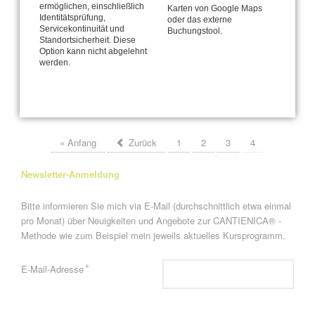
ermöglichen, einschließlich
Karten von Google Maps
Identitätsprüfung,
oder das externe
Der moderne Mensch ist frontlastig
Servicekontinuität und
Buchungstool.
Standortsicherheit. Diese
Option kann nicht abgelehnt
Ob Sie das Leben genießen können, ist eine Frage der
werden.
Haltung!
Seite 4 von 4
« Anfang
Zurück
1
2
3
4
Newsletter-Anmeldung
Bitte informieren Sie mich via E-Mail (durchschnittlich etwa einmal
pro Monat) über Neuigkeiten und Angebote zur CANTIENICA® -
Methode wie zum Beispiel mein jeweils aktuelles Kursprogramm.
Pflichtfeld
*
E-Mail-Adresse