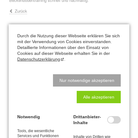
Beckenbodentraining schnell und nachhaltig.
Zurück
Durch die Nutzung dieser Webseite erklären Sie sich
Büro und Postanschrift
mit der Verwendung von Cookies einverstanden.
Detaillierte Informationen über den Einsatz von
CANTIENICA
-STUDIO Nataly Leufgen
®
Cookies auf dieser Webseite erhalten Sie in der
Kaarst – Düsseldorf
Datenschutzerklärung
.
Klausnerstraße 26
41564 Kaarst
Nur notwendige akzeptieren
Studio-Adresse in Kaarst:
Alle akzeptieren
Alte Heerstraße 61
41564 Kaarst
Notwendig
Drittanbieter-
Natalys Blog
Inhalte
Tools, die wesentliche
Services und Funktionen
Für wen denn jetzt?!?
Inhalte von Dritten wie