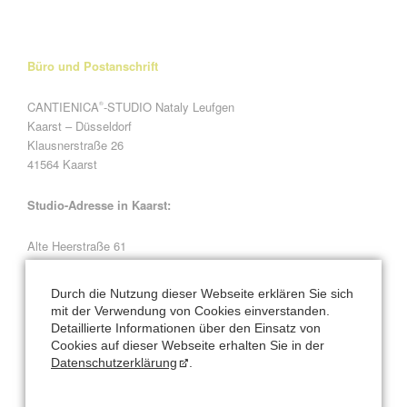
Büro und Postanschrift
CANTIENICA
-STUDIO Nataly Leufgen
®
Kaarst – Düsseldorf
Klausnerstraße 26
41564 Kaarst
Studio-Adresse in Kaarst:
Alte Heerstraße 61
41564 Kaarst
Durch die Nutzung dieser Webseite erklären Sie sich
Natalys Blog
mit der Verwendung von Cookies einverstanden.
Detaillierte Informationen über den Einsatz von
Cookies auf dieser Webseite erhalten Sie in der
Normal
Datenschutzerklärung
.
Vorsätze fürs neue Jahr? Ich verrate Ihnen meine...