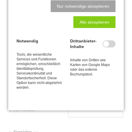
Nur notwendige akzeptieren
Bequem soll's sein - fürs Hirn!
Plädoyer für die Hüfte
Alle akzeptieren
Seite 3 von 4
Notwendig
Drittanbieter-
Inhalte
« Anfang
Zurück
1
2
3
4
Tools, die wesentliche
Vorwärts
Services und Funktionen
Inhalte von Dritten wie
ermöglichen, einschließlich
Karten von Google Maps
Identitätsprüfung,
Newsletter-Anmeldung
oder das externe
Servicekontinuität und
Buchungstool.
Standortsicherheit. Diese
Bitte informieren Sie mich via E-Mail (durchschnittlich etwa einmal
Option kann nicht abgelehnt
werden.
pro Monat) über Neuigkeiten und Angebote zur CANTIENICA® -
Methode wie zum Beispiel mein jeweils aktuelles Kursprogramm.
Pflichtfeld
*
E-Mail-Adresse
Newsletter