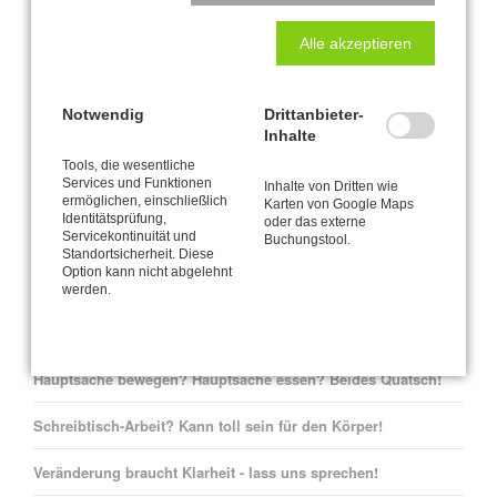
Büro und Postanschrift
Alle akzeptieren
CANTIENICA
-STUDIO Nataly Leufgen
®
Kaarst – Düsseldorf
Notwendig
Drittanbieter-
Klausnerstraße 26
Inhalte
41564 Kaarst
Tools, die wesentliche
Services und Funktionen
Inhalte von Dritten wie
Studio-Adresse in Kaarst:
ermöglichen, einschließlich
Karten von Google Maps
Identitätsprüfung,
oder das externe
Servicekontinuität und
Buchungstool.
Alte Heerstraße 61
Standortsicherheit. Diese
41564 Kaarst
Option kann nicht abgelehnt
werden.
Natalys Blog
Hauptsache bewegen? Hauptsache essen? Beides Quatsch!
Schreibtisch-Arbeit? Kann toll sein für den Körper!
Veränderung braucht Klarheit - lass uns sprechen!