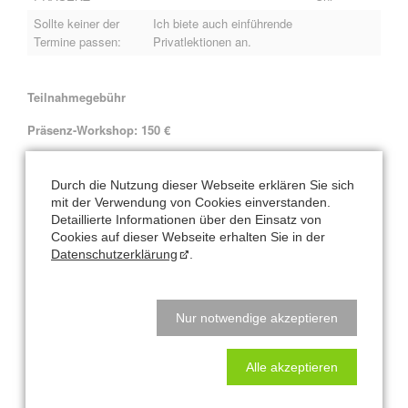
Sollte keiner der
Ich biete auch einführende
Termine passen:
Privatlektionen an.
Teilnahmegebühr
Präsenz-Workshop: 150 €
inkl.
Bonus: 1 zusätzliche Kursstunde für Einsteiger
Durch die Nutzung dieser Webseite erklären Sie sich
Online-Workshop: 99 €
mit der Verwendung von Cookies einverstanden.
Detaillierte Informationen über den Einsatz von
inkl.
Bonus: 1 zusätzliche Kursstunde für Einsteiger
Cookies auf dieser Webseite erhalten Sie in der
Datenschutzerklärung
.
Teilnehmer 4 — 8 Personen
Voranmeldung erforderlich.
Kostenfreie Abmeldungen spätestens 1 Woche vorher.
Nur notwendige akzeptieren
Bei späterer Abmeldung ist die volle Kursgebühr zu entrichten.
Alle akzeptieren