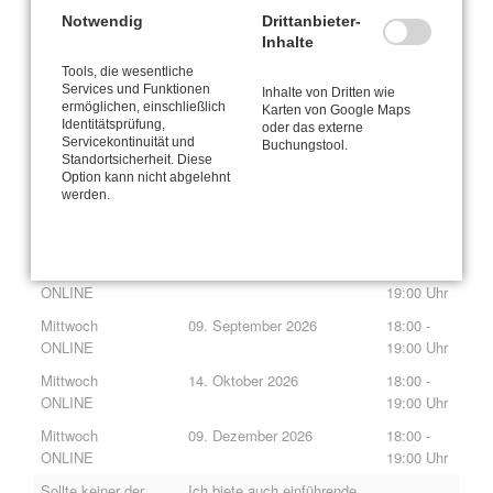
Notwendig
Drittanbieter-
CANTIENICA
Kurz-Einführung ONLINE
®
Inhalte
Wenn eine ausführliche Einführung derzeit nicht möglich ist
Tools, die wesentliche
Mit der 60-minütigen Online-Kurz-Einführung biete ich einen
Services und Funktionen
Inhalte von Dritten wie
zeitlich und finanziell niedrigschwelligeren Einstieg an. Sie
ermöglichen, einschließlich
Karten von Google Maps
Identitätsprüfung,
vermittelt ausgewählte Grundlagen, kann jedoch naturgemäß nicht
oder das externe
Servicekontinuität und
Buchungstool.
die Tiefe und den Umfang eines regulären Basis-Workshops
Standortsicherheit. Diese
erreichen.
Option kann nicht abgelehnt
werden.
Mittwoch
29. Juli 2026
18:00 -
ONLINE
19:00 Uhr
Mittwoch
26. August 2026
18:00 -
ONLINE
19:00 Uhr
Mittwoch
09. September 2026
18:00 -
ONLINE
19:00 Uhr
Mittwoch
14. Oktober 2026
18:00 -
ONLINE
19:00 Uhr
Mittwoch
09. Dezember 2026
18:00 -
ONLINE
19:00 Uhr
Sollte keiner der
Ich biete auch einführende