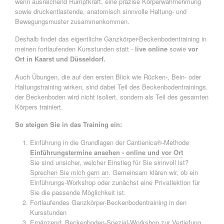
wenn ausreichend Rumpfkraft, eine präzise Körperwahrnehmung
sowie druckentlastende, anatomisch sinnvolle Haltung- und
Bewegungsmuster zusammenkommen.
Deshalb findet das eigentliche Ganzkörper-Beckenbodentraining in
meinen fortlaufenden Kursstunden statt -
live online
sowie
vor
Ort in Kaarst und Düsseldorf.
Auch Übungen, die auf den ersten Blick wie Rücken-, Bein- oder
Haltungstraining wirken, sind dabei Teil des Beckenbodentrainings.
der Beckenboden wird nicht isoliert, sondern als Teil des gesamten
Körpers trainiert.
So steigen Sie in das Training ein:
Einführung in die Grundlagen der Cantienica®-Methode
Einführungstermine ansehen - online und vor Ort
Sie sind unsicher, welcher Einstieg für Sie sinnvoll ist?
Sprechen Sie mich gern an
. Gemeinsam klären wir, ob ein
Einführungs-Workshop oder zunächst eine Privatlektion für
Sie die passende Möglichkeit ist.
Fortlaufendes Ganzkörper-Beckenbodentraining in den
Kursstunden
Ergänzend: Beckenboden-Spezial-Workshop zur Vertiefung