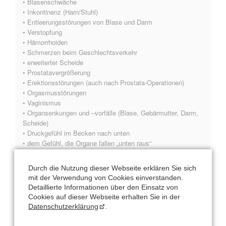
• Blasenschwäche
• Inkontinenz (Harn/Stuhl)
• Entleerungsstörungen von Blase und Darm
• Verstopfung
• Hämorrhoiden
• Schmerzen beim Geschlechtsverkehr
• erweiterter Scheide
• Prostatavergrößerung
• Erektionsstörungen (auch nach Prostata-Operationen)
• Orgasmusstörungen
• Vaginismus
• Organsenkungen und –vorfälle (Blase, Gebärmutter, Darm,
Scheide)
• Druckgefühl im Becken nach unten
• dem Gefühl, die Organe fallen „unten raus“
• Rektusdiastase
• Leisten-, Bauchwandbrüche (Hernien)
Durch die Nutzung dieser Webseite erklären Sie sich
• Kreuz- und Rückenschmerzen
mit der Verwendung von Cookies einverstanden.
• Hüftgelenksarthrose
Detaillierte Informationen über den Einsatz von
• zur Vorbereitung einer Unterleibsoperation
Cookies auf dieser Webseite erhalten Sie in der
• zur Stabilisierung des Ergebnisses nach einer
Datenschutzerklärung
.
Unterleibsoperation
• Hüftdysplasie, Impingement (FAI) bzw. Beschwerden durch