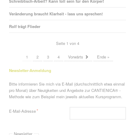
Schreibtisch-Arbeit? Kann toll sein für den Körper!
Veränderung braucht Klarheit - lass uns sprechen!
Rolf trägt Flieder
Seite 1 von 4
1
2
3
4
Vorwärts
Ende »
Newsletter-Anmeldung
Bitte informieren Sie mich via E-Mail (durchschnittlich etwa einmal
pro Monat) über Neuigkeiten und Angebote zur CANTIENICA® -
Methode wie zum Beispiel mein jeweils aktuelles Kursprogramm.
Pflichtfeld
*
E-Mail-Adresse
Newsletter