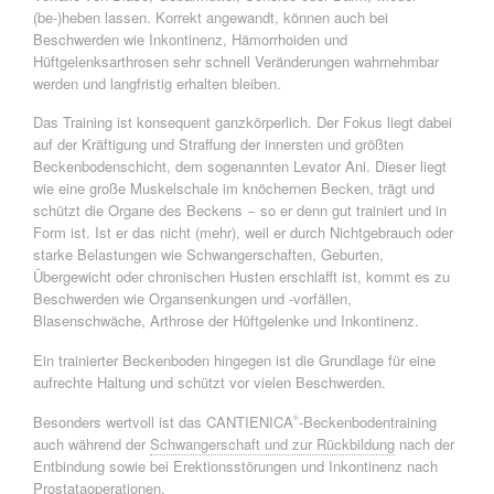
(be-)heben lassen. Korrekt angewandt, können auch bei
Beschwerden wie Inkontinenz, Hämorrhoiden und
Hüftgelenksarthrosen sehr schnell Veränderungen wahrnehmbar
werden und langfristig erhalten bleiben.
Das Training ist konsequent ganzkörperlich. Der Fokus liegt dabei
auf der Kräftigung und Straffung der innersten und größten
Beckenbodenschicht, dem sogenannten Levator Ani. Dieser liegt
wie eine große Muskelschale im knöchernen Becken, trägt und
schützt die Organe des Beckens − so er denn gut trainiert und in
Form ist. Ist er das nicht (mehr), weil er durch Nichtgebrauch oder
starke Belastungen wie Schwangerschaften, Geburten,
Übergewicht oder chronischen Husten erschlafft ist, kommt es zu
Beschwerden wie Organsenkungen und -vorfällen,
Blasenschwäche, Arthrose der Hüftgelenke und Inkontinenz.
Ein trainierter Beckenboden hingegen ist die Grundlage für eine
aufrechte Haltung und schützt vor vielen Beschwerden.
Besonders wertvoll ist das CANTIENICA
-Beckenbodentraining
®
auch während der
Schwangerschaft und zur Rückbildung
nach der
Entbindung sowie bei Erektionsstörungen und Inkontinenz nach
Prostataoperationen.