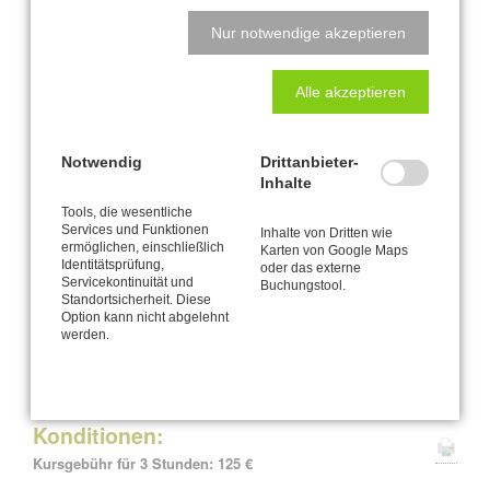
nicht optimal geformte Hüftgelenke
Nur notwendige akzeptieren
• ISG-Beschwerden
• Beckenbeschwerden verschiedenster Art
• Beckenschiefstand
Alle akzeptieren
• Fehlhaltungen
Das CANTIENICA®-Beckenbodentraining – die Effekte:
Notwendig
Drittanbieter-
Inhalte
Termine Spezial-Workshops
Tools, die wesentliche
Services und Funktionen
Inhalte von Dritten wie
Kaarst
ermöglichen, einschließlich
Karten von Google Maps
Identitätsprüfung,
oder das externe
Samstag
03. Oktober 2026
10:00 - 13:00 Uhr
Servicekontinuität und
Buchungstool.
Standortsicherheit. Diese
hybrid:
Kaarst oder online
bei Buchung bitte angeben
Option kann nicht abgelehnt
werden.
Konditionen:
Kursgebühr für 3 Stunden: 125 €