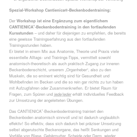
Spezial-Workshop Cantienica®-Beckenbodentraining:
Der
Workshop ist eine Ergänzung zum eigentlichem
CANTIENICA
-Beckenbodentraining in den fortlaufenden
®
Kursstunden
– und daher für diejenigen zu empfehlen, die bereits
eine gewisse Trainingserfahrung aus den fortlaufenden
Trainingsstunden haben.
Er bietet in einem Mix aus Anatomie, Theorie und Praxis viele
essentielle Alltags- und Trainings-Tipps, vermittelt sowohl
anatomisch-theoretisch als auch praktisch Zugang zur inneren
Beckenbodenschicht, unserem „Organheber“, also zu den
Muskeln, die so eminent wichtig sind für Gesundheit und
Wohlbefinden im Becken und die so rein gar nichts zu tun haben
mit Aufzugfahren oder Zusammenkneifen. Er bietet Raum für
Fragen, zum Spüren und
jede/jeder
erhält individuelles Feedback
zur Umsetzung der angeleiteten Übungen.
Das CANTIENICA
-Beckenbodentraining trainiert den
®
Beckenboden anatomisch sinnvoll und ist dadurch unglaublich
effektiv! So effektiv, dass sich dadurch bei präziser Umsetzung
selbst abgerutschte Beckenorgane, das heißt Senkungen und
Vorfälle von Blase, Gebärmutter, Scheide oder Darm, wieder