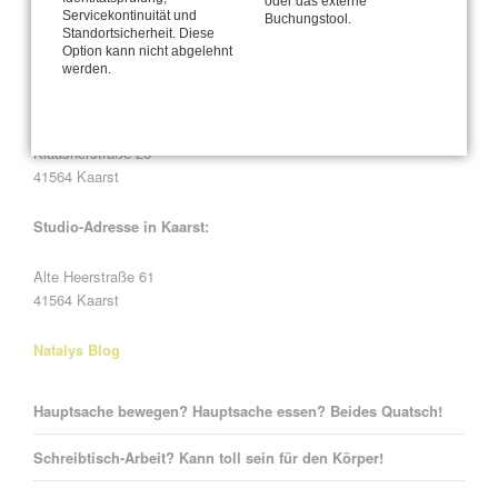
oder das externe
Servicekontinuität und
Buchungstool.
Standortsicherheit. Diese
Option kann nicht abgelehnt
Büro und Postanschrift
werden.
CANTIENICA
-STUDIO Nataly Leufgen
®
Kaarst – Düsseldorf
Klausnerstraße 26
41564 Kaarst
Studio-Adresse in Kaarst:
Alte Heerstraße 61
41564 Kaarst
Natalys Blog
Hauptsache bewegen? Hauptsache essen? Beides Quatsch!
Schreibtisch-Arbeit? Kann toll sein für den Körper!