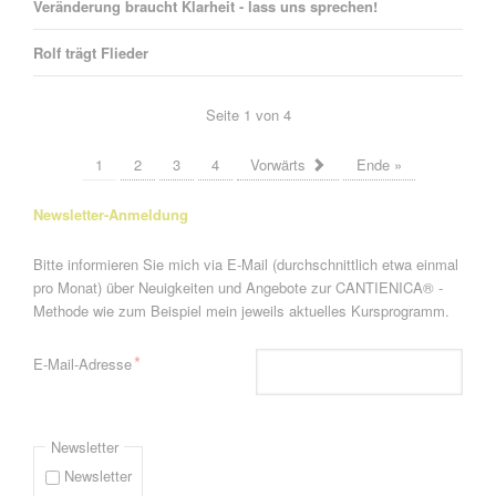
Veränderung braucht Klarheit - lass uns sprechen!
Rolf trägt Flieder
Seite 1 von 4
1
2
3
4
Vorwärts
Ende »
Newsletter-Anmeldung
Bitte informieren Sie mich via E-Mail (durchschnittlich etwa einmal
pro Monat) über Neuigkeiten und Angebote zur CANTIENICA® -
Methode wie zum Beispiel mein jeweils aktuelles Kursprogramm.
Pflichtfeld
*
E-Mail-Adresse
Newsletter
Newsletter