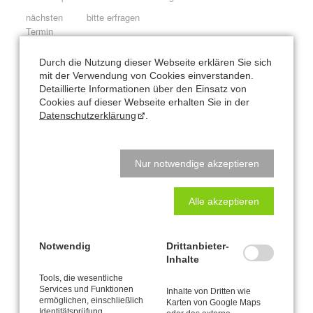
nächsten
bitte erfragen
Termin
Durch die Nutzung dieser Webseite erklären Sie sich
mit der Verwendung von Cookies einverstanden.
Detaillierte Informationen über den Einsatz von
Cookies auf dieser Webseite erhalten Sie in der
Konditionen:
Datenschutzerklärung
.
Kursgebühr für 3 Stunden: 125 €
Kursgebühr für 90 Minuten (Aufbau-Workshop): 55 €
Nur notwendige akzeptieren
ab 4 Teilnehmer
Vorkenntnisse aus
Basis-Workshop
oder Vergleichbarem
Alle akzeptieren
erforderlich.
Voranmeldung erforderlich.
Abmeldungen spätestens 1 Woche vorher. Bei späterer Abmeldung
Notwendig
Drittanbieter-
ist die volle Kursgebühr zu entrichten.
Inhalte
Tools, die wesentliche
Services und Funktionen
Inhalte von Dritten wie
ermöglichen, einschließlich
Karten von Google Maps
Identitätsprüfung,