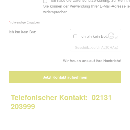
*
Ich habe die
Datenschutzerklärung.
zur Kennt
Sie können der Verwendung Ihrer E-Mail-Adresse je
widersprechen.
*
notwendige Eingaben
Ich bin kein Bot:
Ich bin kein Bot.
Geschützt durch
ALTCHA
Wir freuen uns auf Ihre Nachricht!
Jetzt Kontakt aufnehmen
Telefonischer Kontakt: 02131
203999