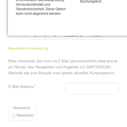
einschließlich Identitätsprüfung,
Buchungstool.
Servicekontinuität und
Rolf trägt Flieder
Standortsicherheit. Diese Option
kann nicht abgelehnt werden.
Seite 1 von 4
1
2
3
4
Vorwärts
Ende »
Newsletter-Anmeldung
Bitte informieren Sie mich via E-Mail (durchschnittlich etwa einmal
pro Monat) über Neuigkeiten und Angebote zur CANTIENICA® -
Methode wie zum Beispiel mein jeweils aktuelles Kursprogramm.
Pflichtfeld
*
E-Mail-Adresse
Newsletter
Newsletter