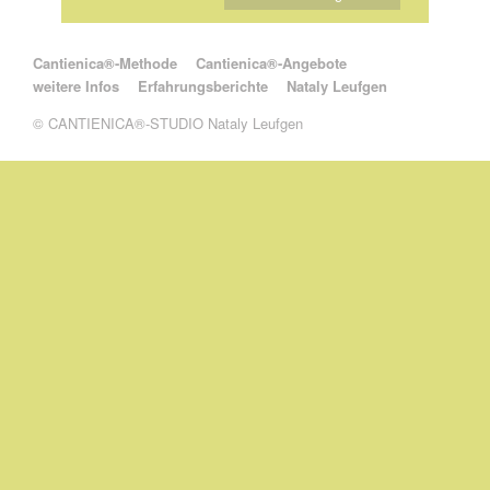
Navigation überspringen
Cantienica®-Methode
Cantienica®-Angebote
weitere Infos
Erfahrungsberichte
Nataly Leufgen
© CANTIENICA®-STUDIO Nataly Leufgen