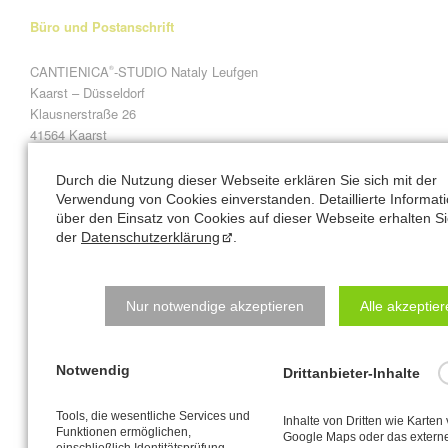
Büro und Postanschrift
CANTIENICA
-STUDIO Nataly Leufgen
®
Kaarst – Düsseldorf
Klausnerstraße 26
41564 Kaarst
Studio-Adresse in Kaarst:
Durch die Nutzung dieser Webseite erklären Sie sich mit der
Verwendung von Cookies einverstanden. Detaillierte Informat
über den Einsatz von Cookies auf dieser Webseite erhalten Si
Alte Heerstraße 61
der
Datenschutzerklärung
.
41564 Kaarst
Natalys Blog
Nur notwendige akzeptieren
Alle akzeptie
Hauptsache bewegen? Hauptsache essen? Beides Quatsch!
Notwendig
Drittanbieter-Inhalte
Schreibtisch-Arbeit? Kann toll sein für den Körper!
Tools, die wesentliche Services und
Inhalte von Dritten wie Karten
Veränderung braucht Klarheit - lass uns sprechen!
Funktionen ermöglichen,
Google Maps oder das extern