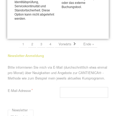
Identitätsprüfung,
oder das externe
Veränderung braucht Klarheit - lass uns sprechen!
Servicekontinuität und
Buchungstool.
Standortsicherheit. Diese
Option kann nicht abgelehnt
Rolf trägt Flieder
werden.
Seite 1 von 4
1
2
3
4
Vorwärts
Ende »
Newsletter-Anmeldung
Bitte informieren Sie mich via E-Mail (durchschnittlich etwa einmal
pro Monat) über Neuigkeiten und Angebote zur CANTIENICA® -
Methode wie zum Beispiel mein jeweils aktuelles Kursprogramm.
Pflichtfeld
*
E-Mail-Adresse
Newsletter