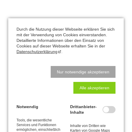
Büro und Postanschrift
Durch die Nutzung dieser Webseite erklären Sie sich
CANTIENICA
-STUDIO Nataly Leufgen
®
mit der Verwendung von Cookies einverstanden.
Kaarst – Düsseldorf
Detaillierte Informationen über den Einsatz von
Cookies auf dieser Webseite erhalten Sie in der
Klausnerstraße 26
Datenschutzerklärung
.
41564 Kaarst
Studio-Adresse in Kaarst:
Nur notwendige akzeptieren
Alte Heerstraße 61
41564 Kaarst
Alle akzeptieren
Natalys Blog
Notwendig
Drittanbieter-
Inhalte
Hauptsache bewegen? Hauptsache essen? Beides Quatsch!
Tools, die wesentliche
Services und Funktionen
Inhalte von Dritten wie
Schreibtisch-Arbeit? Kann toll sein für den Körper!
ermöglichen, einschließlich
Karten von Google Maps