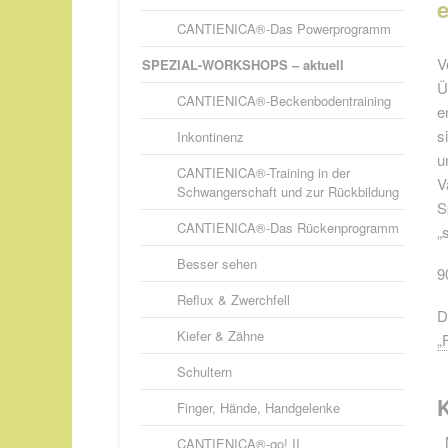
CANTIENICA®-Das Powerprogramm
V
SPEZIAL-WORKSHOPS – aktuell
Ü
CANTIENICA®-Beckenbodentraining
e
s
Inkontinenz
u
CANTIENICA®-Training in der
V
Schwangerschaft und zur Rückbildung
S
CANTIENICA®-Das Rückenprogramm
„
Besser sehen
9
Reflux & Zwerchfell
D
Kiefer & Zähne
„
Schultern
Finger, Hände, Handgelenke
CANTIENICA®-go! II