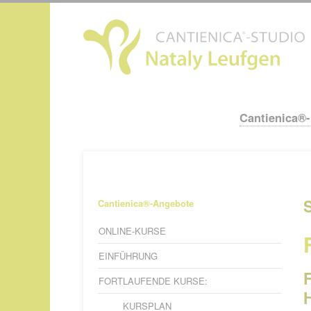
N
ü
Cantienica®
Navigation
überspringen
Navigation
Cantienica®-Angebote
überspringen
ONLINE-KURSE
EINFÜHRUNG
FORTLAUFENDE KURSE:
KURSPLAN