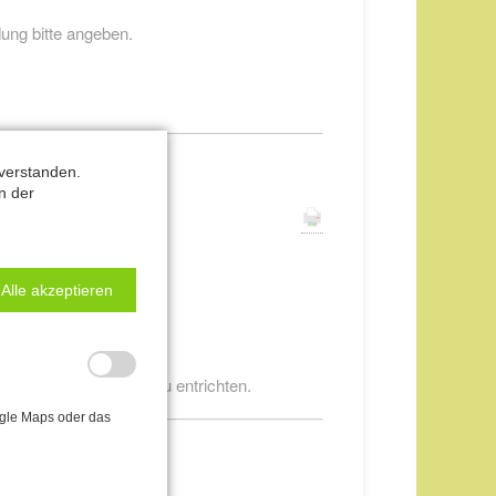
ung bitte angeben.
verstanden.
n der
Alle akzeptieren
lich.
ie volle Kursgebühr zu entrichten.
ogle Maps oder das