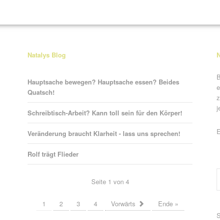
Natalys Blog
N
B
Hauptsache bewegen? Hauptsache essen? Beides
e
Quatsch!
z
j
Schreibtisch-Arbeit? Kann toll sein für den Körper!
P
E
Veränderung braucht Klarheit - lass uns sprechen!
Rolf trägt Flieder
Seite 1 von 4
1
2
3
4
Vorwärts
Ende »
P
S