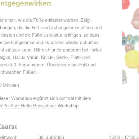
entgegenwirken
ermittelt, wie die Füße entlastet werden. Zeigt
bungen, die die Fuß- und Zehengelenke öffnen und
ntlasten und die Fußmuskulatur kräftigen, so dass
ie die Fußgelenke und –knochen wieder schützen
nd stützen kann. Hilfreich unter anderem bei Hallux
algus, Hallux Varus, Knick-, Senk-, Platt- und
preizfuß, Fersensporn, Überbeinen am Fuß und
schwachen Füßen“.
0 Minuten
ieser Workshop ergänzt sich optimal mit dem
Füße-Knie-Hüfte-Beinachse”
-Workshop.
Kaarst
Mittwoch
08. Juli 2026
15:30 - 17:00 