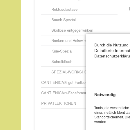
Rektusdiastase
Bauch Spezial
Skoliose entgegenwirken
Nacken und Halswirbelsäule
Durch die Nutzung 
Knie-Spezial
Detaillierte Inform
Datenschutzerklär
Schreibtisch
K
SPEZIAL-WORKSHOPS – weitere
a
CANTIENICA®-go! Fortbewegung 2.0
V
CANTIENICA®-Faceforming
V
Notwendig
A
PRIVATLEKTIONEN
Tools, die wesentlich
einschließlich Identitä
Standortsicherheit. Di
werden.