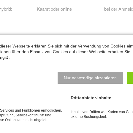
hybrid:
Kaarst oder online
bei der Anmeld
dieser Webseite erklären Sie sich mit der Verwendung von Cookies ein
ationen über den Einsatz von Cookies auf dieser Webseite erhalten Sie i
Konditionen:
ung
.
ursgebühr für 90 Minuten: 55 €
b 4 Teilnehmer
Nur notwendige akzeptieren
orkenntnisse aus
Basis-Workshop
oder Vergleichbarem erforder
oranmeldung erforderlich.
Drittanbieter-Inhalte
bmeldungen spätestens 1 Woche vorher. Bei späterer Abmeldung ist d
e Services und Funktionen ermöglichen,
Inhalte von Dritten wie Karten von Go
tsprüfung, Servicekontinuität und
externe Buchungstool.
ese Option kann nicht abgelehnt