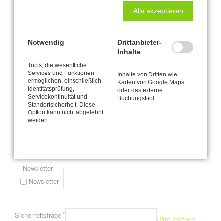
Alle akzeptieren
Seite 1 von 4
1
2
3
4
Vorwärts
Ende »
Notwendig
Drittanbieter-
Inhalte
Newsletter-Anmeldung
Tools, die wesentliche
Services und Funktionen
Inhalte von Dritten wie
ermöglichen, einschließlich
Karten von Google Maps
Bitte informieren Sie mich via E-Mail (durchschnittlich etwa einmal
Identitätsprüfung,
oder das externe
pro Monat) über Neuigkeiten und Angebote zur CANTIENICA® -
Servicekontinuität und
Buchungstool.
Standortsicherheit. Diese
Methode wie zum Beispiel mein jeweils aktuelles Kursprogramm.
Option kann nicht abgelehnt
werden.
Pflichtfeld
*
E-Mail-Adresse
Newsletter
Newsletter
Pflichtfeld
*
Sicherheitsfrage
Bitte rechnen