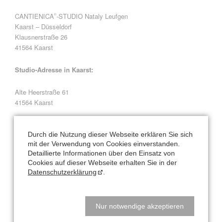
CANTIENICA
-STUDIO Nataly Leufgen
®
Kaarst – Düsseldorf
Klausnerstraße 26
41564 Kaarst
Studio-Adresse in Kaarst:
Alte Heerstraße 61
41564 Kaarst
Natalys Blog
Durch die Nutzung dieser Webseite erklären Sie sich
mit der Verwendung von Cookies einverstanden.
Hauptsache bewegen? Hauptsache essen? Beides Quatsch!
Detaillierte Informationen über den Einsatz von
Cookies auf dieser Webseite erhalten Sie in der
Datenschutzerklärung
.
Schreibtisch-Arbeit? Kann toll sein für den Körper!
Veränderung braucht Klarheit - lass uns sprechen!
Nur notwendige akzeptieren
Rolf trägt Flieder