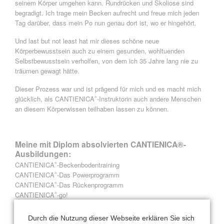
seinem Körper umgehen kann. Rundrücken und Skoliose sind
begradigt. Ich trage mein Becken aufrecht und freue mich jeden
Tag darüber, dass mein Po nun genau dort ist, wo er hingehört.
Und last but not least hat mir dieses schöne neue
Körperbewusstsein auch zu einem gesunden, wohltuenden
Selbstbewusstsein verholfen, von dem ich 35 Jahre lang nie zu
träumen gewagt hätte.
Dieser Prozess war und ist prägend für mich und es macht mich
glücklich, als CANTIENICA
-Instruktorin auch andere Menschen
®
an diesem Körperwissen teilhaben lassen zu können.
Meine mit Diplom absolvierten CANTIENICA®-
Ausbildungen:
CANTIENICA
-Beckenbodentraining
®
CANTIENICA
-Das Powerprogramm
®
CANTIENICA
-Das Rückenprogramm
®
CANTIENICA
-go!
®
CANTIENICA
-Faceforming
®
CANTIENICA
-Coaching I
®
Durch die Nutzung dieser Webseite erklären Sie sich
®