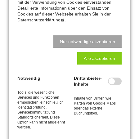
CANTIENICA
-Coaching II (Embodiment)
mit der Verwendung von Cookies einverstanden.
CANTIENICA
-Platin Ausbildung
®
Detaillierte Informationen über den Einsatz von
Cookies auf dieser Webseite erhalten Sie in der
Weitere Fortbildungen:
Datenschutzerklärung
.
CANTIENICA
-in der Schwangerschaft und asl
®
Rückbildungstraining
Besser Sehen mit der CANTIENICA
-Methode
®
Nur notwendige akzeptieren
Der ventrale Vagus / Die Polyvagal-Theorie
Die Skoliose begradigen mit der CANTIENICA
-Methode
®
Inkontinenz verbessern mit der CANTIENICA
-Methode
®
Alle akzeptieren
CANTIENICA
-Training mit Gymnastikbällen, Ballons,
®
Therabändern und Ombows
Notwendig
Drittanbieter-
Inhalte
Die CANTIENICA
-Methode ist eine „lebendige“ Methode, die seit
®
Tools, die wesentliche
ihrer Entstehung kontinuierlich weiterentwickelt und verfeinert wird.
Services und Funktionen
Inhalte von Dritten wie
ermöglichen, einschließlich
Karten von Google Maps
Um stets auf dem aktuellen Stand der anatomischen Forschung
Identitätsprüfung,
oder das externe
Servicekontinuität und
von Benita Cantieni zu bleiben, habe ich mich im Rahmen des
Buchungstool.
Standortsicherheit. Diese
Lizenzprogramms der Cantienica AG zu regelmäßigen
Option kann nicht abgelehnt
Weiterbildungen verpflichtet.
werden.
Als lizenzierte und im kompletten Spektrum der Methode