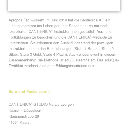
ausgebildete Trainerin mit stets aktuellem Fachwissen darf ich
mich „
CANTIENICA
-Instruktorin Stufe 4 Platin
“ nennen.
®
Apropos Fachwissen: Im Juni 2019 hat die Cantienica AG ein
Lizenzprogramm ins Leben gerufen. Seitdem ist es nur noch
lizenzierten CANTIENICA
-InstruktorInnen gestattet, Aus- und
®
Fortbildungen zu besuchen und die CANTIENICA
-Methode zu
®
unterrichten. Sie erkennen den Ausbildungsstand der jeweiligen
InstruktorInnen an den Bezeichnungen (Stufe 1 Bronze, Stufe 2
Silber, Stufe 3 Gold, Stufe 4 Platin). Auch wissenswert in diesem
Zusammenhang: Die Methode ist eduQua-zertifiziert. Das eduQua-
Zertifikat zeichnet eine gute Bildungsinstritution aus.
Büro und Postanschrift
CANTIENICA
-STUDIO Nataly Leufgen
®
Kaarst – Düsseldorf
Klausnerstraße 26
41564 Kaarst