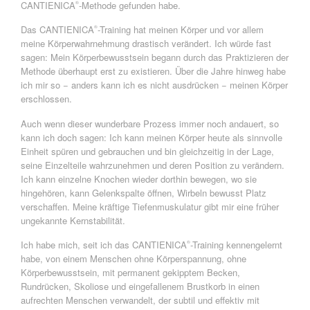
CANTIENICA
-Methode gefunden habe.
®
Das CANTIENICA
-Training hat meinen Körper und vor allem
®
meine Körperwahrnehmung drastisch verändert. Ich würde fast
sagen: Mein Körperbewusstsein begann durch das Praktizieren der
Methode überhaupt erst zu existieren. Über die Jahre hinweg habe
ich mir so − anders kann ich es nicht ausdrücken − meinen Körper
erschlossen.
Auch wenn dieser wunderbare Prozess immer noch andauert, so
kann ich doch sagen: Ich kann meinen Körper heute als sinnvolle
Einheit spüren und gebrauchen und bin gleichzeitig in der Lage,
seine Einzelteile wahrzunehmen und deren Position zu verändern.
Ich kann einzelne Knochen wieder dorthin bewegen, wo sie
hingehören, kann Gelenkspalte öffnen, Wirbeln bewusst Platz
verschaffen. Meine kräftige Tiefenmuskulatur gibt mir eine früher
ungekannte Kernstabilität.
Ich habe mich, seit ich das CANTIENICA
-Training kennengelernt
®
habe, von einem Menschen ohne Körperspannung, ohne
Körperbewusstsein, mit permanent gekipptem Becken,
Rundrücken, Skoliose und eingefallenem Brustkorb in einen
aufrechten Menschen verwandelt, der subtil und effektiv mit