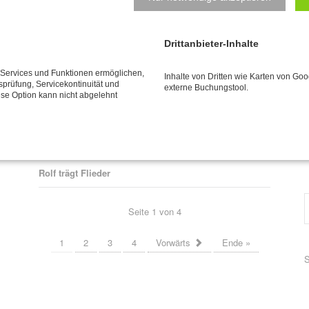
Natalys Blog
N
Drittanbieter-Inhalte
B
Hauptsache bewegen? Hauptsache essen? Beides
e Services und Funktionen ermöglichen,
Inhalte von Dritten wie Karten von Go
e
tsprüfung, Servicekontinuität und
Quatsch!
externe Buchungstool.
z
ese Option kann nicht abgelehnt
j
Schreibtisch-Arbeit? Kann toll sein für den Körper!
P
E
Veränderung braucht Klarheit - lass uns sprechen!
Rolf trägt Flieder
Seite 1 von 4
1
2
3
4
Vorwärts
Ende »
P
S