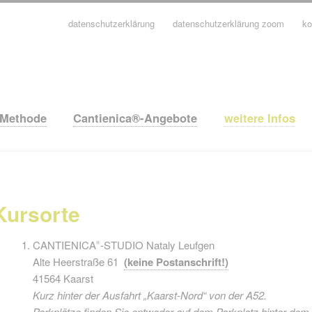
datenschutzerklärung
datenschutzerklärung zoom
ko
avigation
berspringen
-Methode
Cantienica®-Angebote
weitere Infos
Kursorte
CANTIENICA
-STUDIO Nataly Leufgen
®
Alte Heerstraße 61
(keine Postanschrift!)
41564 Kaarst
Kurz hinter der Ausfahrt „Kaarst-Nord“ von der A52.
Parkplätze finden Sie entweder auf dem Parkplatz hinter dem