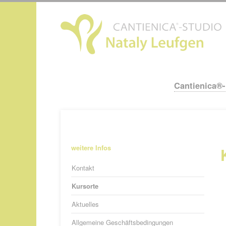
N
ü
Cantienica®
Navigation
überspringen
Navigation
weitere Infos
überspringen
Kontakt
Kursorte
Aktuelles
Allgemeine Geschäftsbedingungen