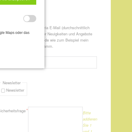
ewsletter-Anmeldung
itte informieren Sie mich via E-Mail (durchschnittlich
ogle Maps oder das
twa einmal pro Monat) über Neuigkeiten und Angebote
ur CANTIENICA® - Methode wie zum Beispiel mein
eweils aktuelles Kursprogramm.
flichtfeld
*
-Mail-Adresse
Newsletter
Newsletter
flichtfeld
*
icherheitsfrage
Bitte
addieren
Sie 1
und 1.