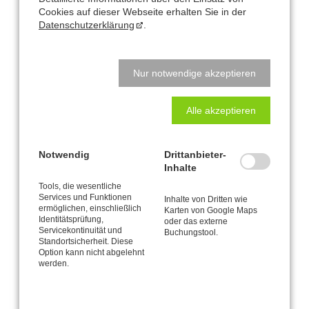
Cookies auf dieser Webseite erhalten Sie in der
Vorkenntnisse aus
Basis-Workshop
oder Vergleichbarem
Datenschutzerklärung
.
erforderlich.
Voranmeldung erforderlich.
Abmeldungen spätestens 1 Woche vorher. Bei späterer Abmeldung
ist die volle Kursgebühr zu entrichten.
Nur notwendige akzeptieren
Alle akzeptieren
Notwendig
Drittanbieter-
Büro und Postanschrift
Inhalte
Tools, die wesentliche
CANTIENICA
-STUDIO Nataly Leufgen
®
Services und Funktionen
Inhalte von Dritten wie
ermöglichen, einschließlich
Karten von Google Maps
Kaarst – Düsseldorf
Identitätsprüfung,
oder das externe
Klausnerstraße 26
Servicekontinuität und
Buchungstool.
41564 Kaarst
Standortsicherheit. Diese
Option kann nicht abgelehnt
werden.
Studio-Adresse in Kaarst:
Alte Heerstraße 61