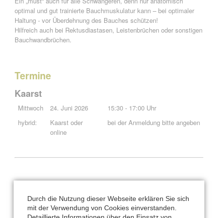
Ein „must“ auch für alle Schwangeren, denn nur anatomisch
optimal und gut trainierte Bauchmuskulatur kann – bei optimaler
Haltung - vor Überdehnung des Bauches schützen!
Hilfreich auch bei Rektusdiastasen, Leistenbrüchen oder sonstigen
Bauchwandbrüchen.
Termine
Kaarst
Mittwoch
24. Juni 2026
15:30 - 17:00 Uhr
hybrid:
Kaarst oder
bei der Anmeldung bitte angeben
online
Konditionen:
Kursgebühr für 90 Minuten: 55 €
Durch die Nutzung dieser Webseite erklären Sie sich
mit der Verwendung von Cookies einverstanden.
ab 4 Teilnehmer
Detaillierte Informationen über den Einsatz von