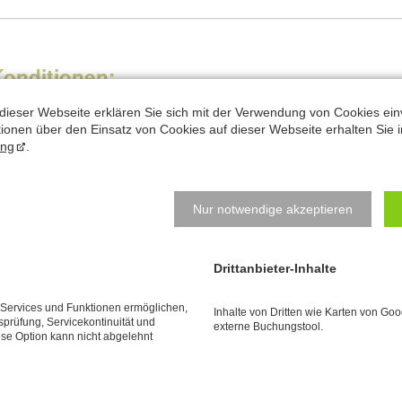
Konditionen:
ursgebühr für 90 Minuten: 55 €
dieser Webseite erklären Sie sich mit der Verwendung von Cookies ein
ationen über den Einsatz von Cookies auf dieser Webseite erhalten Sie i
b 4 Teilnehmer
ung
.
orkenntnisse aus
Basis-Workshop
oder Vergleichbarem erforder
oranmeldung erforderlich.
Nur notwendige akzeptieren
bmeldungen spätestens 1 Woche vorher. Bei späterer Abmeldung ist d
Drittanbieter-Inhalte
e Services und Funktionen ermöglichen,
Inhalte von Dritten wie Karten von Go
tsprüfung, Servicekontinuität und
externe Buchungstool.
ese Option kann nicht abgelehnt