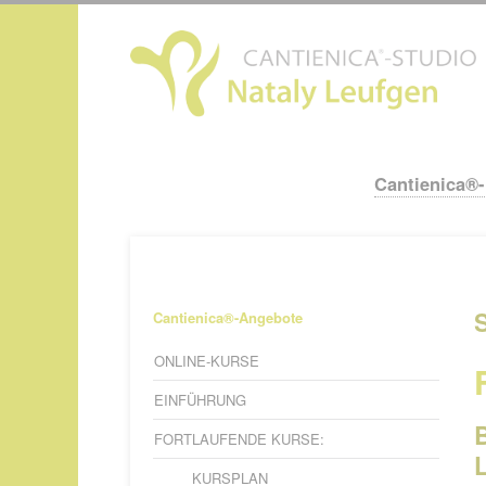
N
ü
Cantienica®
Navigation
überspringen
Navigation
Cantienica®-Angebote
überspringen
ONLINE-KURSE
EINFÜHRUNG
FORTLAUFENDE KURSE:
L
KURSPLAN