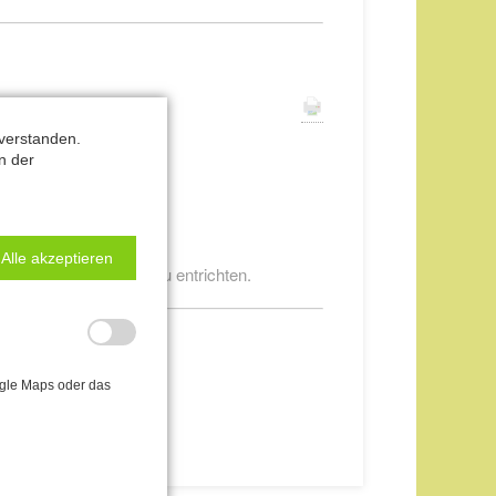
verstanden.
n der
lich.
Alle akzeptieren
ie volle Kursgebühr zu entrichten.
ogle Maps oder das