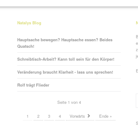
Natalys Blog
N
B
Hauptsache bewegen? Hauptsache essen? Beides
e
Quatsch!
z
j
Schreibtisch-Arbeit? Kann toll sein für den Körper!
P
E
Veränderung braucht Klarheit - lass uns sprechen!
Rolf trägt Flieder
Seite 1 von 4
1
2
3
4
Vorwärts
Ende »
P
S