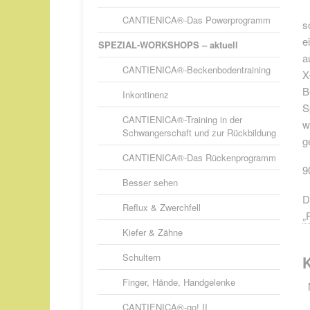
CANTIENICA®-Das Powerprogramm
s
e
SPEZIAL-WORKSHOPS – aktuell
a
CANTIENICA®-Beckenbodentraining
X
B
Inkontinenz
S
CANTIENICA®-Training in der
w
Schwangerschaft und zur Rückbildung
g
CANTIENICA®-Das Rückenprogramm
9
Besser sehen
D
Reflux & Zwerchfell
„
Kiefer & Zähne
Schultern
K
Finger, Hände, Handgelenke
CANTIENICA®-go! II