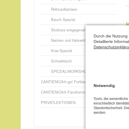
Rektusdiastase
Bauch Spezial
Skoliose entgegenwirken
K
Durch die Nutzung 
Nacken und Halswirbelsäule
Detaillierte Inform
a
Datenschutzerklär
Knie-Spezial
V
Schreibtisch
V
A
SPEZIAL-WORKSHOPS – weitere
CANTIENICA®-go! Fortbewegung 2.0
Notwendig
CANTIENICA®-Faceforming
Tools, die wesentlich
PRIVATLEKTIONEN
einschließlich Identitä
Standortsicherheit. Di
werden.