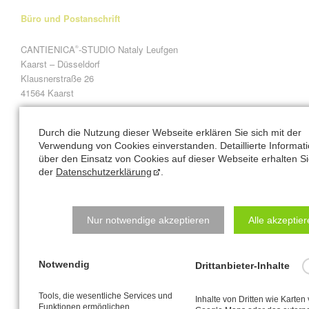
Büro und Postanschrift
CANTIENICA
-STUDIO Nataly Leufgen
®
Kaarst – Düsseldorf
Klausnerstraße 26
41564 Kaarst
Studio-Adresse in Kaarst:
Durch die Nutzung dieser Webseite erklären Sie sich mit der
Verwendung von Cookies einverstanden. Detaillierte Informat
Alte Heerstraße 61
über den Einsatz von Cookies auf dieser Webseite erhalten Si
41564 Kaarst
der
Datenschutzerklärung
.
Natalys Blog
Nur notwendige akzeptieren
Alle akzeptie
Normal
Notwendig
Drittanbieter-Inhalte
Vorsätze fürs neue Jahr? Ich verrate Ihnen meine...
Bequem soll's sein - fürs Hirn!
Tools, die wesentliche Services und
Inhalte von Dritten wie Karten
Funktionen ermöglichen,