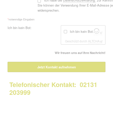
*
Ich habe die
Datenschutzerklärung.
zur Kennt
Sie können der Verwendung Ihrer E-Mail-Adresse je
widersprechen.
*
notwendige Eingaben
Ich bin kein Bot:
Ich bin kein Bot.
Geschützt durch
ALTCHA
Wir freuen uns auf Ihre Nachricht!
Jetzt Kontakt aufnehmen
Telefonischer Kontakt: 02131
203999