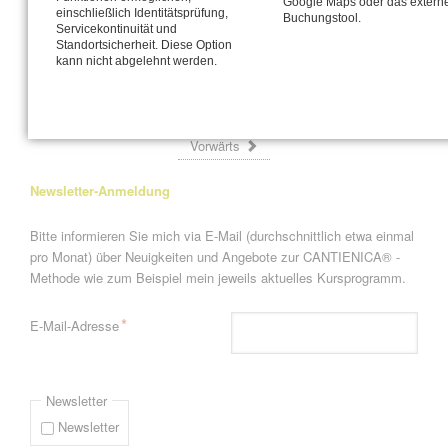
Google Maps oder das extern
einschließlich Identitätsprüfung,
Buchungstool.
Plädoyer für die Hüfte
Servicekontinuität und
Standortsicherheit. Diese Option
kann nicht abgelehnt werden.
Seite 3 von 4
« Anfang
Zurück
1
2
3
4
Vorwärts
Newsletter-Anmeldung
Bitte informieren Sie mich via E-Mail (durchschnittlich etwa einmal
pro Monat) über Neuigkeiten und Angebote zur CANTIENICA® -
Methode wie zum Beispiel mein jeweils aktuelles Kursprogramm.
Pflichtfeld
*
E-Mail-Adresse
Newsletter
Newsletter