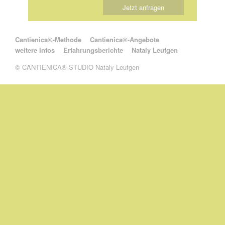
Jetzt anfragen
Navigation überspringen
Cantienica®-Methode
Cantienica®-Angebote
weitere Infos
Erfahrungsberichte
Nataly Leufgen
© CANTIENICA®-STUDIO Nataly Leufgen