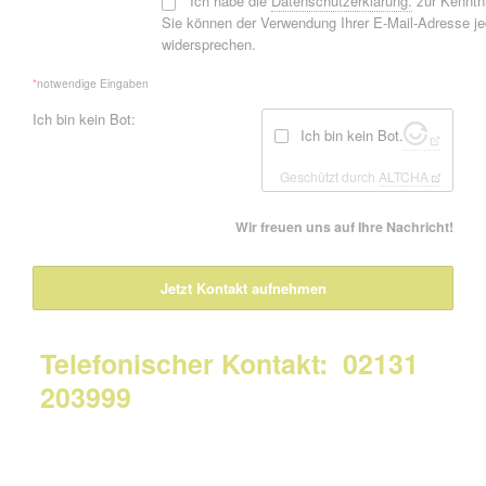
*
Ich habe die
Datenschutzerklärung.
zur Kennt
Sie können der Verwendung Ihrer E-Mail-Adresse je
widersprechen.
*
notwendige Eingaben
Ich bin kein Bot:
Ich bin kein Bot.
Geschützt durch
ALTCHA
Wir freuen uns auf Ihre Nachricht!
Jetzt Kontakt aufnehmen
Telefonischer Kontakt: 02131
203999