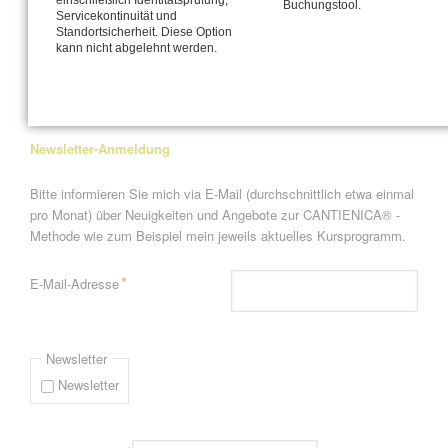
Haltung!
einschließlich Identitätsprüfung,
Buchungstool.
Servicekontinuität und
Standortsicherheit. Diese Option
kann nicht abgelehnt werden.
Seite 4 von 4
« Anfang
Zurück
1
2
3
4
Newsletter-Anmeldung
Bitte informieren Sie mich via E-Mail (durchschnittlich etwa einmal
pro Monat) über Neuigkeiten und Angebote zur CANTIENICA® -
Methode wie zum Beispiel mein jeweils aktuelles Kursprogramm.
Pflichtfeld
*
E-Mail-Adresse
Newsletter
Newsletter