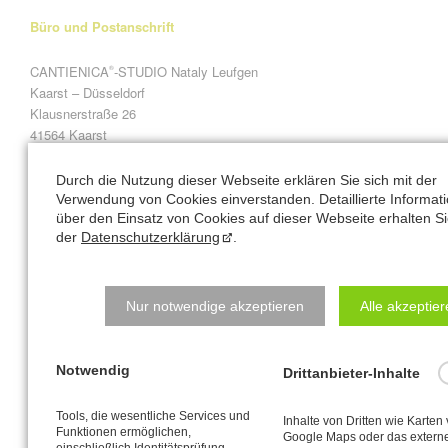
Büro und Postanschrift
CANTIENICA
-STUDIO Nataly Leufgen
®
Kaarst – Düsseldorf
Klausnerstraße 26
41564 Kaarst
Studio-Adresse in Kaarst:
Durch die Nutzung dieser Webseite erklären Sie sich mit der
Verwendung von Cookies einverstanden. Detaillierte Informat
über den Einsatz von Cookies auf dieser Webseite erhalten Si
Alte Heerstraße 61
der
Datenschutzerklärung
.
41564 Kaarst
Natalys Blog
Nur notwendige akzeptieren
Alle akzeptie
Für wen denn jetzt?!?
Notwendig
Drittanbieter-Inhalte
Der moderne Mensch ist frontlastig
Tools, die wesentliche Services und
Inhalte von Dritten wie Karten
Ob Sie das Leben genießen können, ist eine Frage der
Funktionen ermöglichen,
Google Maps oder das extern