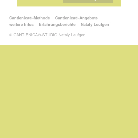
Navigation überspringen
Cantienica®-Methode
Cantienica®-Angebote
weitere Infos
Erfahrungsberichte
Nataly Leufgen
© CANTIENICA®-STUDIO Nataly Leufgen