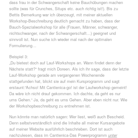
dass frau in der Schwangerschaft keine Bauchübungen machen
sollte (was für Crunches, Situps etc. auch richtig ist!). Bis zu
Bettis Bemerkung war ich überzeugt, mit meiner aktuellen
Workshop-Beschreibung deutlich gemacht zu haben, dass der
Bauch-Spezialworkshop für alle (Frauen, Männer, schwanger,
nichtschwanger, nach der Schwangerschaft…) geeignet und
sinnvoll ist. Nun suche ich wieder mal nach der optimalen
Formulierung…
Beispiel 3:
„Du bietest doch auf Lauf-Workshops an. Wann findet denn der
Nächste statt?“ fragt mich Doreen. Als ich ihr sage, dass der letzte
Lauf-Workshop gerade am vergangenen Wochenende
stattgefunden hat, blickt sie auf mein Kursprogramm und sagt
erstaunt:“Achso! Mit Cantienica-go! ist der Laufworkshop gemeint!
Da wäre ich nicht drauf gekommen. Ich dachte, da geht es nur
ums Gehen.“ Ja, da geht es ums Gehen. Aber eben nicht nur. Wie
der Workshopbeschreibung zu entnehmen ist.
Nun könnte man natürlich sagen: Wer liest, weiß auch Bescheid.
Denn selbstverständlich sind die Inhalte all meiner Kursangebote
auf meiner Website ausführlich beschrieben. Dort ist auch
nachzulesen, dass im Cantienica-Das Powerprogramm
unter