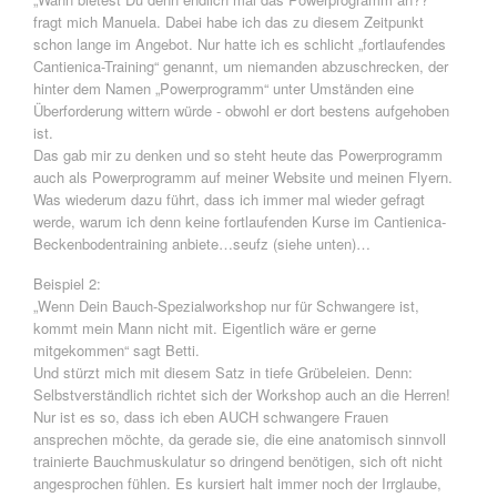
fragt mich Manuela. Dabei habe ich das zu diesem Zeitpunkt
schon lange im Angebot. Nur hatte ich es schlicht „fortlaufendes
Cantienica-Training“ genannt, um niemanden abzuschrecken, der
hinter dem Namen „Powerprogramm“ unter Umständen eine
Überforderung wittern würde - obwohl er dort bestens aufgehoben
ist.
Das gab mir zu denken und so steht heute das Powerprogramm
auch als Powerprogramm auf meiner Website und meinen Flyern.
Was wiederum dazu führt, dass ich immer mal wieder gefragt
werde, warum ich denn keine fortlaufenden Kurse im Cantienica-
Beckenbodentraining anbiete…seufz (siehe unten)…
Beispiel 2:
„Wenn Dein Bauch-Spezialworkshop nur für Schwangere ist,
kommt mein Mann nicht mit. Eigentlich wäre er gerne
mitgekommen“ sagt Betti.
Und stürzt mich mit diesem Satz in tiefe Grübeleien. Denn:
Selbstverständlich richtet sich der Workshop auch an die Herren!
Nur ist es so, dass ich eben AUCH schwangere Frauen
ansprechen möchte, da gerade sie, die eine anatomisch sinnvoll
trainierte Bauchmuskulatur so dringend benötigen, sich oft nicht
angesprochen fühlen. Es kursiert halt immer noch der Irrglaube,