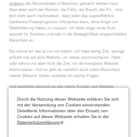
anderem
der Beckenboden in Bestform gebracht werden kann.
Aber eben auch der Rücken, die Füße, der Bauch, der Po…Und
dort steht auch nachzulesen, dass jeder das supereffektive
Cantienica-Powerprogramm mitmachen kann, ohne Angst vor
Überforderung haben zu müssen. Ich biete sogar einen Kurs
speziell für Senioren und/oder in der Beweglichkeit eingeschränkte
Menschen an.
Nur kenne ich das ja von mir selbst: Ich habe wenig Zeit, springe
schnell mal auf eine Website, um etwas nachzuschauen. Habe
oder nehme mir aber nicht die Zeit, mir die komplette Website
durchzulesen. Und so geht es natürlich auch vielen Besuchern
meiner Website. Daher verstehe ich solche Fragen.
Und appelliere dennoch an alle meine Kunden und Website-
Besucher und Newsletterempfänger:
Bitte lesen Sie!
Lesen Sie
nicht nur die Überschriften, sondern gerade auch die
Durch die Nutzung dieser Webseite erklären Sie sich
Kursbeschreibungen und Erklärungen. Fragen Sie gerne bei mir
mit der Verwendung von Cookies einverstanden.
nach, wenn Sie sich unsicher sind.
Detaillierte Informationen über den Einsatz von
Cookies auf dieser Webseite erhalten Sie in der
Ihre stets auch um optimale Formulierungen bemühte
Datenschutzerklärung
.
Nataly Leufgen