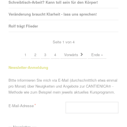
Schreibtisch-Arbeit? Kann toll sein für den Körper!
Veränderung braucht Klarheit - lass uns sprechen!
Rolf trägt Flieder
Seite 1 von 4
1
2
3
4
Vorwärts
Ende »
Newsletter-Anmeldung
Bitte informieren Sie mich via E-Mail (durchschnittlich etwa einmal
pro Monat) über Neuigkeiten und Angebote zur CANTIENICA® -
Methode wie zum Beispiel mein jeweils aktuelles Kursprogramm.
Pflichtfeld
*
E-Mail-Adresse
Newsletter