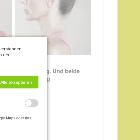
verstanden.
n der
n sich gegenseitig. Und beide
eni, Südwest Verlag
Alle akzeptieren
ogle Maps oder das