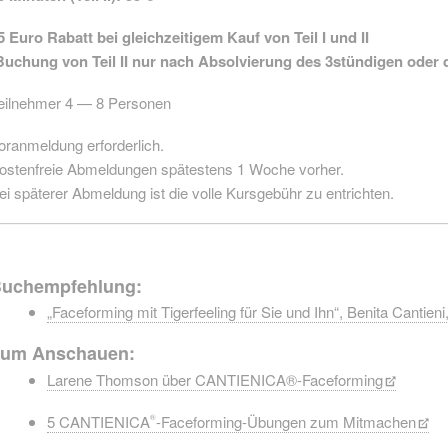
5 Euro Rabatt bei gleichzeitigem Kauf von Teil I und II
Buchung von Teil II nur nach Absolvierung des 3stündigen oder d
eilnehmer 4 — 8 Personen
oranmeldung erforderlich.
ostenfreie Abmeldungen spätestens 1 Woche vorher.
ei späterer Abmeldung ist die volle Kursgebühr zu entrichten.
uchempfehlung:
„Faceforming mit Tigerfeeling für Sie und Ihn“, Benita Cantien
um Anschauen:
Larene Thomson über CANTIENICA®-Faceforming
5 CANTIENICA
-Faceforming-Übungen zum Mitmachen
®