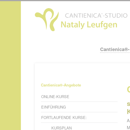
N
ü
Cantienica®
Navigation
überspringen
Navigation
Cantienica®-Angebote
überspringen
ONLINE-KURSE
EINFÜHRUNG
FORTLAUFENDE KURSE:
A
M
KURSPLAN