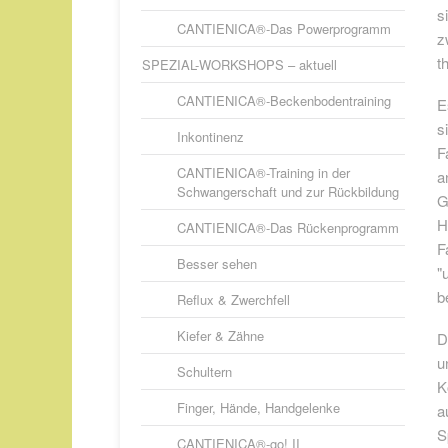
s
CANTIENICA®-Das Powerprogramm
z
t
SPEZIAL-WORKSHOPS – aktuell
CANTIENICA®-Beckenbodentraining
E
s
Inkontinenz
F
CANTIENICA®-Training in der
a
Schwangerschaft und zur Rückbildung
G
H
CANTIENICA®-Das Rückenprogramm
F
Besser sehen
"
b
Reflux & Zwerchfell
Kiefer & Zähne
D
u
Schultern
K
Finger, Hände, Handgelenke
a
S
CANTIENICA®-go! II