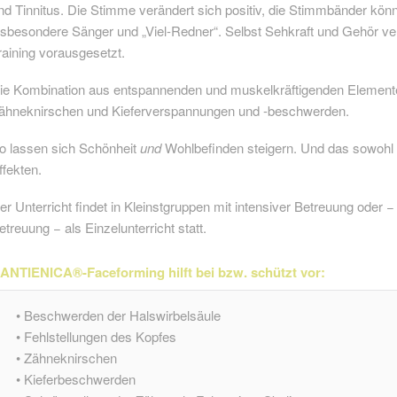
nd Tinnitus. Die Stimme verändert sich positiv, die Stimmbänder könn
nsbesondere Sänger und „Viel-Redner“. Selbst Sehkraft und Gehör ve
raining vorausgesetzt.
ie Kombination aus entspannenden und muskelkräftigenden Elementen 
ähneknirschen und Kieferverspannungen und -beschwerden.
o lassen sich Schönheit
und
Wohlbefinden steigern. Und das sowohl m
ffekten.
er Unterricht findet in Kleinstgruppen mit intensiver Betreuung oder − 
etreuung − als Einzelunterricht statt.
ANTIENICA®-Faceforming hilft bei bzw. schützt vor:
• Beschwerden der Halswirbelsäule
• Fehlstellungen des Kopfes
• Zähneknirschen
• Kieferbeschwerden