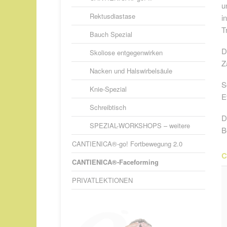
u
Rektusdiastase
i
T
Bauch Spezial
D
Skoliose entgegenwirken
Z
Nacken und Halswirbelsäule
S
Knie-Spezial
E
Schreibtisch
D
SPEZIAL-WORKSHOPS – weitere
B
CANTIENICA®-go! Fortbewegung 2.0
C
CANTIENICA®-Faceforming
PRIVATLEKTIONEN