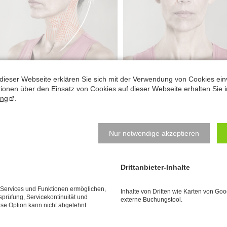
dieser Webseite erklären Sie sich mit der Verwendung von Cookies ein
ationen über den Einsatz von Cookies auf dieser Webseite erhalten Sie i
ung
.
„Äußere und innere Haltung beeinflusse
Benita Canti
spiegeln sich im Gesicht!“
Nur notwendige akzeptieren
Termin
Drittanbieter-Inhalte
CANTIENICA
-Faceforming
®
e Services und Funktionen ermöglichen,
Inhalte von Dritten wie Karten von Go
tsprüfung, Servicekontinuität und
externe Buchungstool.
aarst oder online
ese Option kann nicht abgelehnt
Cantienica®-Faceforming Teil I