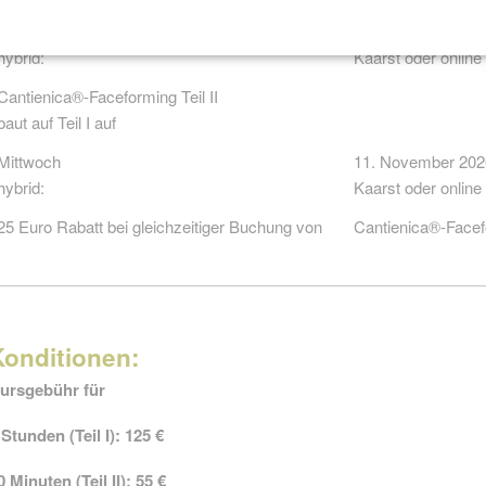
Samstag
07. November 202
hybrid:
Kaarst oder online
Cantienica®-Faceforming Teil II
baut auf Teil I auf
Mittwoch
11. November 202
hybrid:
Kaarst oder online
25 Euro Rabatt bei gleichzeitiger Buchung von
Cantienica®-Facefo
Konditionen:
ursgebühr für
 Stunden (Teil I): 125 €
0 Minuten (Teil II): 55 €