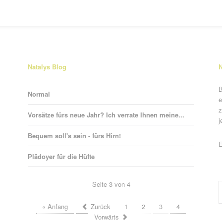
Natalys Blog
N
B
Normal
e
z
Vorsätze fürs neue Jahr? Ich verrate Ihnen meine...
j
Bequem soll's sein - fürs Hirn!
P
E
Plädoyer für die Hüfte
Seite 3 von 4
« Anfang
Zurück
1
2
3
4
Vorwärts