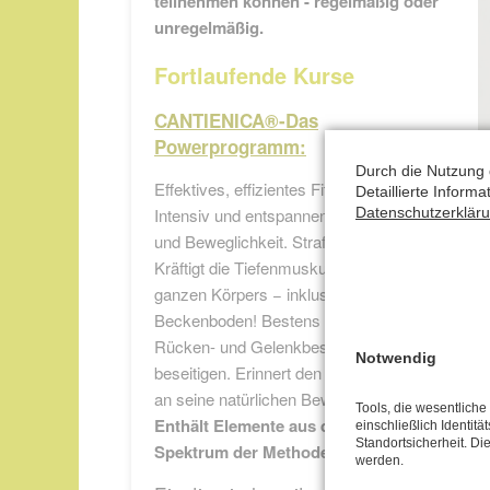
teilnehmen können - regelmäßig oder
unregelmäßig.
Fortlaufende Kurse
CANTIENICA®-Das
Powerprogramm:
Durch die Nutzung 
Effektives, effizientes Fitnesstraining.
Detaillierte Inform
Intensiv und entspannend. Steigert Kraft
Datenschutzerklär
und Beweglichkeit. Strafft die Formen.
Kräftigt die Tiefenmuskulatur des
ganzen Körpers − inklusive
Beckenboden! Bestens geeignet, um
Rücken- und Gelenkbeschwerden zu
Notwendig
beseitigen. Erinnert den Körper wieder
an seine natürlichen Bewegungsmuster.
Tools, die wesentlich
Enthält Elemente aus dem gesamten
einschließlich Identitä
K
Standortsicherheit. Di
Spektrum der Methode.
werden.