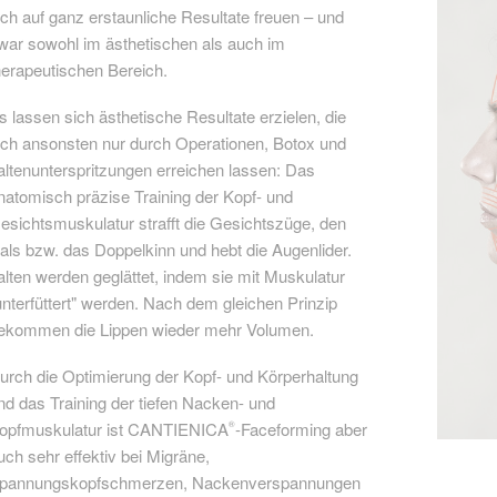
ich auf ganz erstaunliche Resultate freuen – und
war sowohl im ästhetischen als auch im
herapeutischen Bereich.
s lassen sich ästhetische Resultate erzielen, die
ich ansonsten nur durch Operationen, Botox und
altenunterspritzungen erreichen lassen: Das
natomisch präzise Training der Kopf- und
esichtsmuskulatur strafft die Gesichtszüge, den
als bzw. das Doppelkinn und hebt die Augenlider.
alten werden geglättet, indem sie mit Muskulatur
unterfüttert" werden. Nach dem gleichen Prinzip
ekommen die Lippen wieder mehr Volumen.
urch die Optimierung der Kopf- und Körperhaltung
nd das Training der tiefen Nacken- und
opfmuskulatur ist CANTIENICA
-Faceforming aber
®
uch sehr effektiv bei Migräne,
pannungskopfschmerzen, Nackenverspannungen