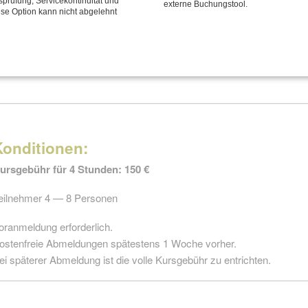
tsprüfung, Servicekontinuität und
externe Buchungstool.
go I
Samstag
30. Mai 2026
ese Option kann nicht abgelehnt
ufbaukurs
CANTIENICA
-go II
: siehe
Spezial-Workshops
®
Konditionen:
ursgebühr für 4 Stunden: 150 €
eilnehmer 4 — 8 Personen
oranmeldung erforderlich.
ostenfreie Abmeldungen spätestens 1 Woche vorher.
ei späterer Abmeldung ist die volle Kursgebühr zu entrichten.