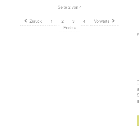
Seite 2 von 4
Zurück
1
2
3
4
Vorwärts
Ende »
P
S
S
I