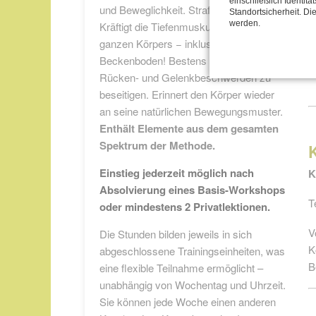
einschließlich Identitä
und Beweglichkeit. Strafft die Formen.
Standortsicherheit. Di
werden.
Kräftigt die Tiefenmuskulatur des
ganzen Körpers − inklusive
A
Beckenboden! Bestens geeignet, um
Rücken- und Gelenkbeschwerden zu
beseitigen. Erinnert den Körper wieder
an seine natürlichen Bewegungsmuster.
Enthält Elemente aus dem gesamten
Spektrum der Methode.
Einstieg jederzeit möglich nach
K
Absolvierung eines Basis-Workshops
T
oder mindestens 2 Privatlektionen.
V
Die Stunden bilden jeweils in sich
K
abgeschlossene Trainingseinheiten, was
B
eine flexible Teilnahme ermöglicht –
unabhängig von Wochentag und Uhrzeit.
Sie können jede Woche einen anderen