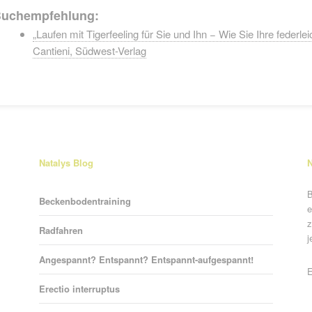
uchempfehlung:
„Laufen mit Tigerfeeling für Sie und Ihn − Wie Sie Ihre feder
Cantieni, Südwest-Verlag
Natalys Blog
N
B
Beckenbodentraining
e
z
Radfahren
j
Angespannt? Entspannt? Entspannt-aufgespannt!
P
E
Erectio interruptus