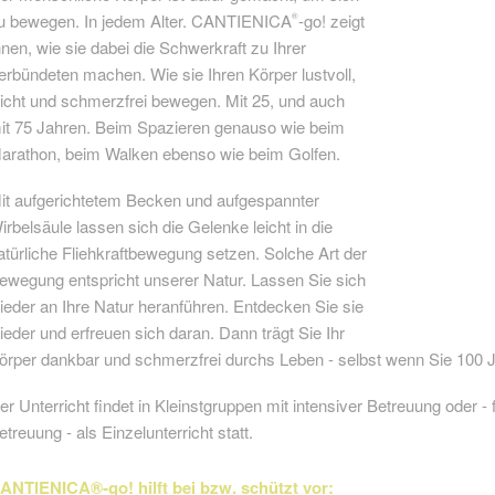
u bewegen. In jedem Alter. CANTIENICA
-go! zeigt
®
hnen, wie sie dabei die Schwerkraft zu Ihrer
erbündeten machen. Wie sie Ihren Körper lustvoll,
eicht und schmerzfrei bewegen. Mit 25, und auch
it 75 Jahren. Beim Spazieren genauso wie beim
arathon, beim Walken ebenso wie beim Golfen.
it aufgerichtetem Becken und aufgespannter
irbelsäule lassen sich die Gelenke leicht in die
atürliche Fliehkraftbewegung setzen. Solche Art der
ewegung entspricht unserer Natur. Lassen Sie sich
ieder an Ihre Natur heranführen. Entdecken Sie sie
ieder und erfreuen sich daran. Dann trägt Sie Ihr
örper dankbar und schmerzfrei durchs Leben - selbst wenn Sie 100 J
er Unterricht findet in Kleinstgruppen mit intensiver Betreuung oder - f
etreuung - als Einzelunterricht statt.
ANTIENICA®-go! hilft bei bzw. schützt vor: