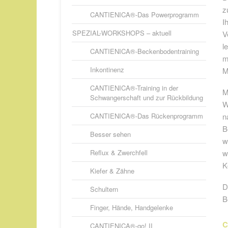
z
CANTIENICA®-Das Powerprogramm
I
SPEZIAL-WORKSHOPS – aktuell
V
l
CANTIENICA®-Beckenbodentraining
m
Inkontinenz
M
CANTIENICA®-Training in der
M
Schwangerschaft und zur Rückbildung
W
n
CANTIENICA®-Das Rückenprogramm
B
Besser sehen
w
w
Reflux & Zwerchfell
K
Kiefer & Zähne
D
Schultern
B
Finger, Hände, Handgelenke
C
CANTIENICA®-go! II