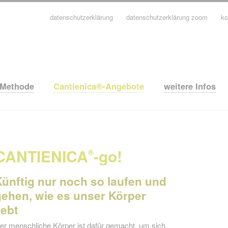
datenschutzerklärung
datenschutzerklärung zoom
ko
avigation
berspringen
-Methode
Cantienica®-Angebote
weitere Infos
CANTIENICA
-go!
®
Künftig nur noch so laufen und
gehen, wie es unser Körper
iebt
er menschliche Körper ist dafür gemacht, um sich