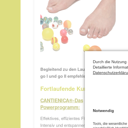
Durch die Nutzung 
Detaillierte Inform
Begleitend zu den Lauf-Workshops
Datenschutzerklär
go I und go II empfehle ich
:
Fortlaufende Kurse
CANTIENICA®-Das
Powerprogramm:
Notwendig
Effektives, effizientes Fitnesstraining.
Tools, die wesentlich
Intensiv und entspannend. Steigert Kraft