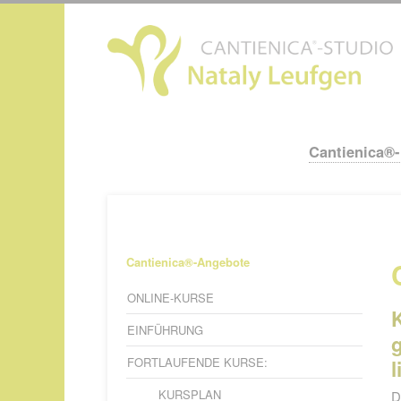
N
ü
Cantienica®
Navigation
überspringen
Navigation
Cantienica®-Angebote
überspringen
ONLINE-KURSE
EINFÜHRUNG
FORTLAUFENDE KURSE:
l
KURSPLAN
D