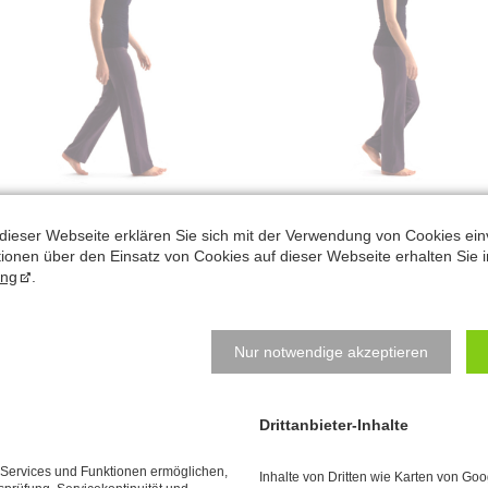
dieser Webseite erklären Sie sich mit der Verwendung von Cookies ein
„Die Konstruktion unseres Körpers ist p
ationen über den Einsatz von Cookies auf dieser Webseite erhalten Sie i
Benita Cantieni in 
zu wünschen übrig“
ung
.
Ihn“ Südwest-Verlag
Nur notwendige akzeptieren
Termin
CANTIENICA
-go!
®
Drittanbieter-Inhalte
Kaarst
e Services und Funktionen ermöglichen,
Inhalte von Dritten wie Karten von Go