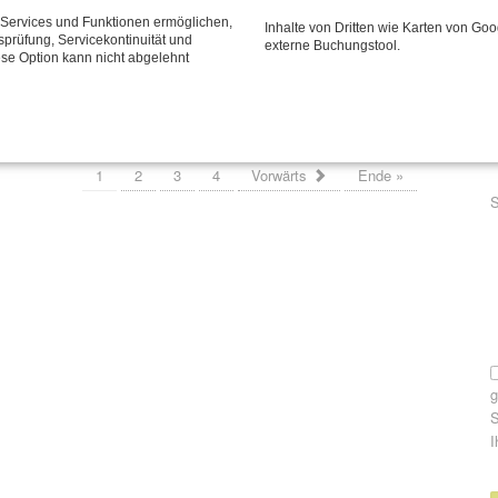
P
E
Veränderung braucht Klarheit - lass uns sprechen!
e Services und Funktionen ermöglichen,
Inhalte von Dritten wie Karten von Go
tsprüfung, Servicekontinuität und
externe Buchungstool.
ese Option kann nicht abgelehnt
Rolf trägt Flieder
Seite 1 von 4
1
2
3
4
Vorwärts
Ende »
P
S
S
I