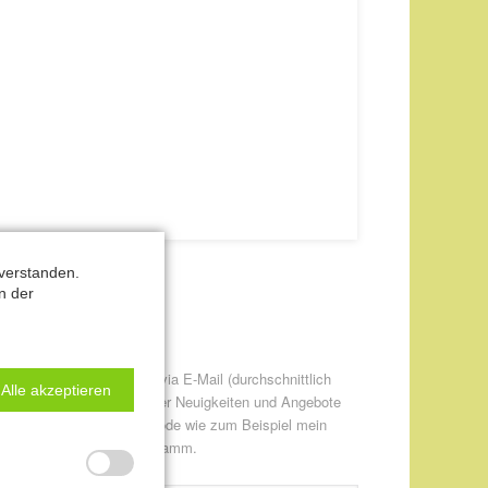
verstanden.
n der
ewsletter-Anmeldung
itte informieren Sie mich via E-Mail (durchschnittlich
Alle akzeptieren
twa einmal pro Monat) über Neuigkeiten und Angebote
ur CANTIENICA® - Methode wie zum Beispiel mein
eweils aktuelles Kursprogramm.