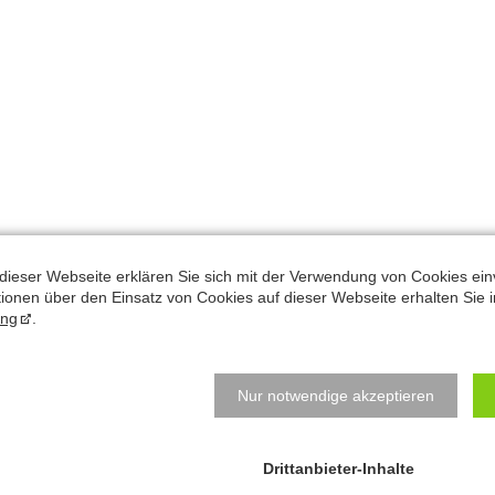
dieser Webseite erklären Sie sich mit der Verwendung von Cookies ein
ationen über den Einsatz von Cookies auf dieser Webseite erhalten Sie i
ung
.
Natalys Blog
N
B
Hauptsache bewegen? Hauptsache essen? Beides
Nur notwendige akzeptieren
e
Quatsch!
z
j
Schreibtisch-Arbeit? Kann toll sein für den Körper!
Drittanbieter-Inhalte