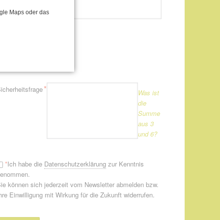
flichtfeld
*
-Mail-Adresse
ogle Maps oder das
Newsletter
Newsletter
flichtfeld
*
icherheitsfrage
Was ist
die
Summe
aus 3
und 6?
*
Ich habe die
Datenschutzerklärung
zur Kenntnis
genommen.
ie können sich jederzeit vom Newsletter abmelden bzw.
hre Einwilligung mit Wirkung für die Zukunft widerrufen.