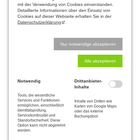
mit der Verwendung von Cookies einverstanden.
Studio-Adresse in Kaarst:
Detaillierte Informationen über den Einsatz von
Cookies auf dieser Webseite erhalten Sie in der
Alte Heerstraße 61
Datenschutzerklärung
.
41564 Kaarst
Natalys Blog
Nur notwendige akzeptieren
Hauptsache bewegen? Hauptsache essen? Beides Quatsch!
Alle akzeptieren
Schreibtisch-Arbeit? Kann toll sein für den Körper!
Notwendig
Drittanbieter-
Veränderung braucht Klarheit - lass uns sprechen!
Inhalte
Tools, die wesentliche
Rolf trägt Flieder
Services und Funktionen
Inhalte von Dritten wie
ermöglichen, einschließlich
Karten von Google Maps
Identitätsprüfung,
oder das externe
Seite 1 von 4
Servicekontinuität und
Buchungstool.
Standortsicherheit. Diese
Option kann nicht abgelehnt
1
2
3
4
Vorwärts
Ende »
werden.