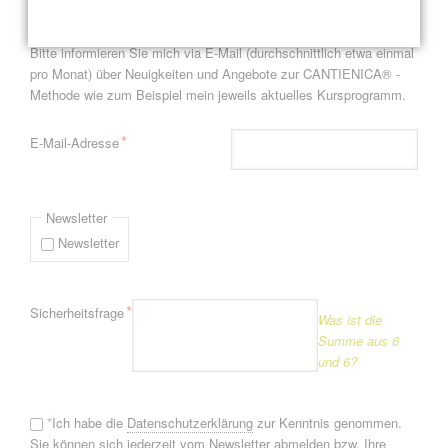
Newsletter-Anmeldung
Bitte informieren Sie mich via E-Mail (durchschnittlich etwa einmal
pro Monat) über Neuigkeiten und Angebote zur CANTIENICA® -
Methode wie zum Beispiel mein jeweils aktuelles Kursprogramm.
Pflichtfeld
*
E-Mail-Adresse
Newsletter
Newsletter
Pflichtfeld
*
Sicherheitsfrage
Was ist die
Summe aus 6
und 6?
*
Ich habe die
Datenschutzerklärung
zur Kenntnis genommen.
Sie können sich jederzeit vom Newsletter abmelden bzw. Ihre