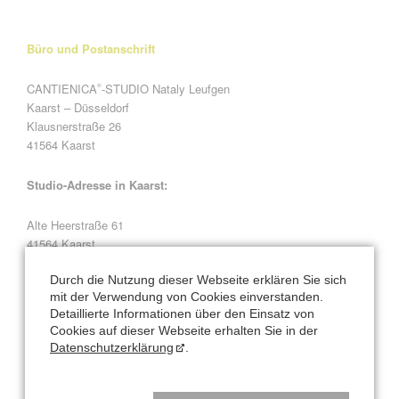
Büro und Postanschrift
CANTIENICA
-STUDIO Nataly Leufgen
®
Kaarst – Düsseldorf
Klausnerstraße 26
41564 Kaarst
Studio-Adresse in Kaarst:
Alte Heerstraße 61
41564 Kaarst
Durch die Nutzung dieser Webseite erklären Sie sich
Natalys Blog
mit der Verwendung von Cookies einverstanden.
Detaillierte Informationen über den Einsatz von
Cookies auf dieser Webseite erhalten Sie in der
Hauptsache bewegen? Hauptsache essen? Beides Quatsch!
Datenschutzerklärung
.
Schreibtisch-Arbeit? Kann toll sein für den Körper!