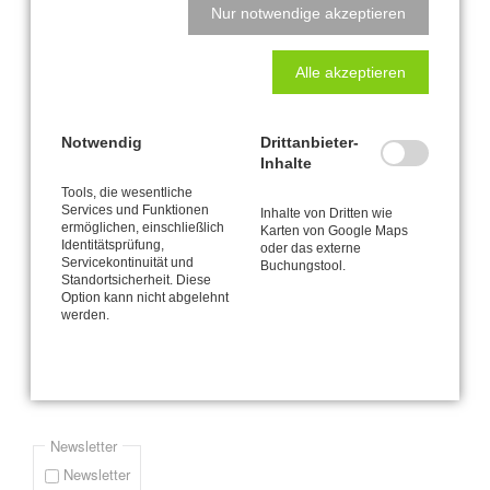
Veränderung braucht Klarheit - lass uns sprechen!
Nur notwendige akzeptieren
Rolf trägt Flieder
Alle akzeptieren
Seite 1 von 4
Notwendig
Drittanbieter-
Inhalte
1
2
3
4
Vorwärts
Ende »
Tools, die wesentliche
Services und Funktionen
Newsletter-Anmeldung
Inhalte von Dritten wie
ermöglichen, einschließlich
Karten von Google Maps
Identitätsprüfung,
oder das externe
Bitte informieren Sie mich via E-Mail (durchschnittlich etwa einmal
Servicekontinuität und
Buchungstool.
Standortsicherheit. Diese
pro Monat) über Neuigkeiten und Angebote zur CANTIENICA® -
Option kann nicht abgelehnt
Methode wie zum Beispiel mein jeweils aktuelles Kursprogramm.
werden.
Pflichtfeld
*
E-Mail-Adresse
Newsletter
Newsletter