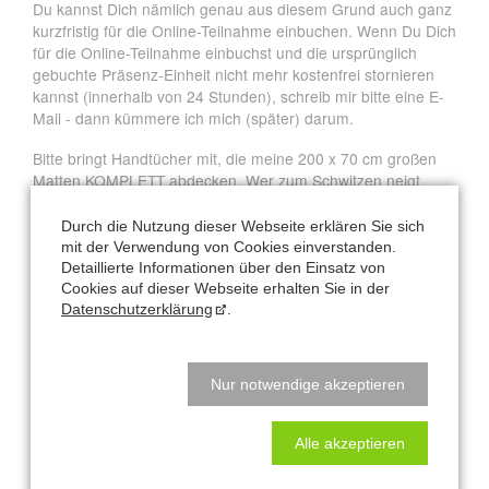
Du kannst Dich nämlich genau aus diesem Grund auch ganz
kurzfristig für die Online-Teilnahme einbuchen. Wenn Du Dich
für die Online-Teilnahme einbuchst und die ursprünglich
gebuchte Präsenz-Einheit nicht mehr kostenfrei stornieren
kannst (innerhalb von 24 Stunden), schreib mir bitte eine E-
Mail - dann kümmere ich mich (später) darum.
Bitte bringt Handtücher mit, die meine 200 x 70 cm großen
Matten KOMPLETT abdecken. Wer zum Schwitzen neigt,
bringt bitte eine eigene Matte oder mehrere Handtücher mit.
Durch die Nutzung dieser Webseite erklären Sie sich
Das Studio verfügt über viele Fenster - für Luftaustausch ist
mit der Verwendung von Cookies einverstanden.
somit gesorgt.
Detaillierte Informationen über den Einsatz von
Cookies auf dieser Webseite erhalten Sie in der
Datenschutzerklärung
.
Der Mann und Cantienica
JUN
04
2019
Nur notwendige akzeptieren
Spannender Erfahrungsbericht eines Mannes:
Alle akzeptieren
https://www.cantienica.com/post/training-fuer-maenner