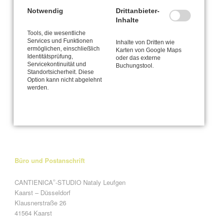
Notwendig
Drittanbieter-
Inhalte
Faszienforschung
SEP
28
Tools, die wesentliche
2017
Services und Funktionen
Inhalte von Dritten wie
ermöglichen, einschließlich
Karten von Google Maps
https://cantienica.wordpress.com/2015/09/04/cantienica-
Identitätsprüfung,
oder das externe
methode-fuer-koerperform-und-haltung-und-
Servicekontinuität und
Buchungstool.
Standortsicherheit. Diese
faszienforschung/
Option kann nicht abgelehnt
werden.
Seite 1 von 2
1
2
Vorwärts
Büro und Postanschrift
CANTIENICA
-STUDIO Nataly Leufgen
®
Kaarst – Düsseldorf
Klausnerstraße 26
41564 Kaarst