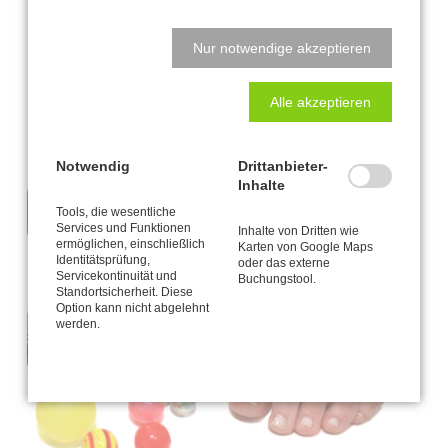
Buchempfehlung:
Nur notwendige akzeptieren
„Laufen mit Tigerfeeling für Sie und Ihn − Wie Sie Ihre
federleichte Bewegungsnatur zurückerobern“, Benita Cantieni,
Alle akzeptieren
Südwest-Verlag
Notwendig
Drittanbieter-
Inhalte
Tools, die wesentliche
Services und Funktionen
Inhalte von Dritten wie
ermöglichen, einschließlich
Karten von Google Maps
Identitätsprüfung,
oder das externe
Servicekontinuität und
Buchungstool.
Standortsicherheit. Diese
Option kann nicht abgelehnt
werden.