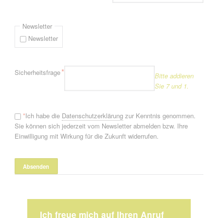
Newsletter
Newsletter
Pflichtfeld
*
Sicherheitsfrage
Bitte addieren
Sie 7 und 1.
*
Ich habe die
Datenschutzerklärung
zur Kenntnis genommen.
Sie können sich jederzeit vom Newsletter abmelden bzw. Ihre
Einwilligung mit Wirkung für die Zukunft widerrufen.
Ich freue mich auf Ihren Anruf