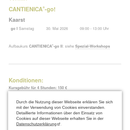
CANTIENICA
-go!
®
Kaarst
go I
Samstag
30. Mai 2026
09:00 - 13:00 Uhr
Aufbaukurs
CANTIENICA
-go II
: siehe
Spezial-Workshops
®
Konditionen:
Kursgebühr für 4 Stunden: 150 €
Teilnehmer 4 — 8 Personen
Durch die Nutzung dieser Webseite erklären Sie sich
mit der Verwendung von Cookies einverstanden.
Voranmeldung erforderlich.
Detaillierte Informationen über den Einsatz von
Kostenfreie Abmeldungen spätestens 1 Woche vorher.
Cookies auf dieser Webseite erhalten Sie in der
Bei späterer Abmeldung ist die volle Kursgebühr zu entrichten.
Datenschutzerklärung
.