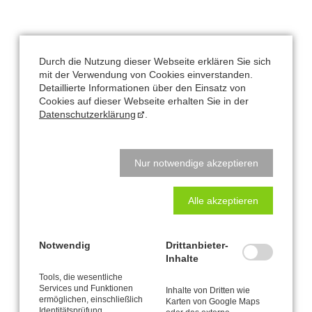
Büro und Postanschrift
Durch die Nutzung dieser Webseite erklären Sie sich
mit der Verwendung von Cookies einverstanden.
CANTIENICA
-STUDIO Nataly Leufgen
®
Detaillierte Informationen über den Einsatz von
Kaarst – Düsseldorf
Cookies auf dieser Webseite erhalten Sie in der
Klausnerstraße 26
Datenschutzerklärung
.
41564 Kaarst
Studio-Adresse in Kaarst:
Nur notwendige akzeptieren
Alte Heerstraße 61
Alle akzeptieren
41564 Kaarst
Natalys Blog
Notwendig
Drittanbieter-
Inhalte
Beckenbodentraining
Tools, die wesentliche
Services und Funktionen
Inhalte von Dritten wie
ermöglichen, einschließlich
Radfahren
Karten von Google Maps
Identitätsprüfung,