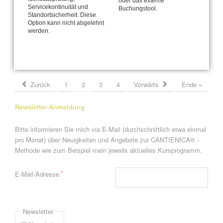
oder das externe
Servicekontinuität und
Buchungstool.
Angespannt? Entspannt? Entspannt-aufgespannt!
Standortsicherheit. Diese
Option kann nicht abgelehnt
werden.
Erectio interruptus
Seite 2 von 4
Zurück
1
2
3
4
Vorwärts
Ende »
Newsletter-Anmeldung
Bitte informieren Sie mich via E-Mail (durchschnittlich etwa einmal
pro Monat) über Neuigkeiten und Angebote zur CANTIENICA® -
Methode wie zum Beispiel mein jeweils aktuelles Kursprogramm.
Pflichtfeld
*
E-Mail-Adresse
Newsletter