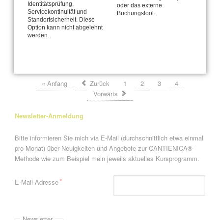
Identitätsprüfung,
oder das externe
Bequem soll's sein - fürs Hirn!
Servicekontinuität und
Buchungstool.
Standortsicherheit. Diese
Option kann nicht abgelehnt
Plädoyer für die Hüfte
werden.
Seite 3 von 4
« Anfang
Zurück
1
2
3
4
Vorwärts
Newsletter-Anmeldung
Bitte informieren Sie mich via E-Mail (durchschnittlich etwa einmal
pro Monat) über Neuigkeiten und Angebote zur CANTIENICA® -
Methode wie zum Beispiel mein jeweils aktuelles Kursprogramm.
Pflichtfeld
*
E-Mail-Adresse
Newsletter