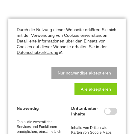
Büro und Postanschrift
Durch die Nutzung dieser Webseite erklären Sie sich
CANTIENICA
-STUDIO Nataly Leufgen
®
mit der Verwendung von Cookies einverstanden.
Kaarst – Düsseldorf
Detaillierte Informationen über den Einsatz von
Cookies auf dieser Webseite erhalten Sie in der
Klausnerstraße 26
Datenschutzerklärung
.
41564 Kaarst
Studio-Adresse in Kaarst:
Nur notwendige akzeptieren
Alte Heerstraße 61
41564 Kaarst
Alle akzeptieren
Natalys Blog
Notwendig
Drittanbieter-
Inhalte
Normal
Tools, die wesentliche
Services und Funktionen
Inhalte von Dritten wie
Vorsätze fürs neue Jahr? Ich verrate Ihnen meine...
ermöglichen, einschließlich
Karten von Google Maps