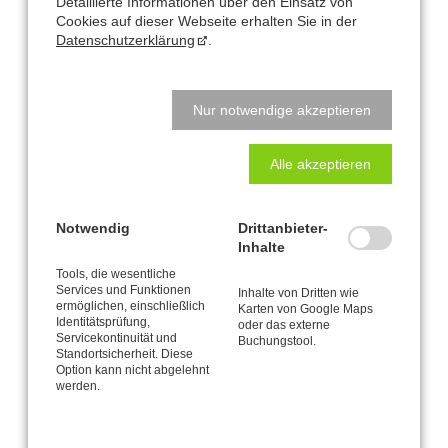
ab 4 Teilnehmer
Detaillierte Informationen über den Einsatz von
Cookies auf dieser Webseite erhalten Sie in der
Vorkenntnisse aus
Basis-Workshop
oder Vergleichbarem
Datenschutzerklärung
.
erforderlich.
Voranmeldung erforderlich.
Abmeldungen spätestens 1 Woche vorher. Bei späterer Abmeldung
Nur notwendige akzeptieren
ist die volle Kursgebühr zu entrichten.
Alle akzeptieren
Notwendig
Drittanbieter-
Inhalte
Büro und Postanschrift
Tools, die wesentliche
Services und Funktionen
CANTIENICA
-STUDIO Nataly Leufgen
Inhalte von Dritten wie
®
ermöglichen, einschließlich
Karten von Google Maps
Kaarst – Düsseldorf
Identitätsprüfung,
oder das externe
Klausnerstraße 26
Servicekontinuität und
Buchungstool.
Standortsicherheit. Diese
41564 Kaarst
Option kann nicht abgelehnt
werden.
Studio-Adresse in Kaarst: